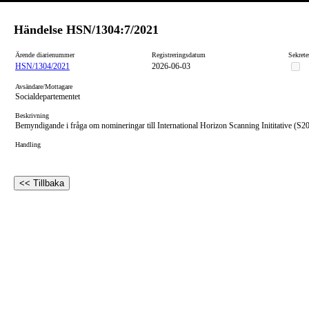
Händelse
HSN/1304:7/2021
Ärende diarienummer
Registreringsdatum
Sekrete
HSN/1304/2021
2026-06-03
Avsändare/Mottagare
Socialdepartementet
Beskrivning
Bemyndigande i fråga om nomineringar till International Horizon Scanning Inititative (S
Handling