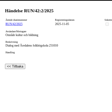
Händelse
RUN/42:2/2025
Ärende diarienummer
Registreringsdatum
Sekrete
RUN/42/2025
2025-11-05
Avsändare/Mottagare
Område kultur och bildning
Beskrivning
Dialog med Åredalens folkhögskola 251010
Handling