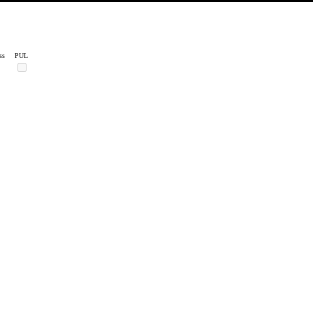
ss
PUL