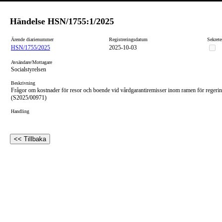
Händelse
HSN/1755:1/2025
Ärende diarienummer
Registreringsdatum
Sekrete
HSN/1755/2025
2025-10-03
Avsändare/Mottagare
Socialstyrelsen
Beskrivning
Frågor om kostnader för resor och boende vid vårdgarantiremisser inom ramen för reger
(S2025/00971)
Handling