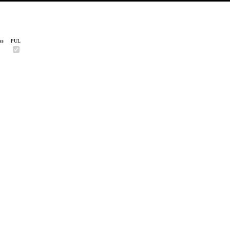
ss
PUL