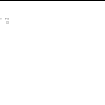
ss
PUL