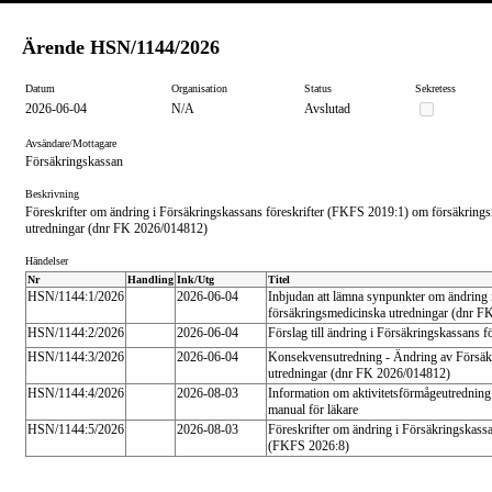
Ärende
HSN/1144/2026
Datum
Organisation
Status
Sekretess
2026-06-04
N/A
Avslutad
Avsändare/Mottagare
Försäkringskassan
Beskrivning
Föreskrifter om ändring i Försäkringskassans föreskrifter (FKFS 2019:1) om försäkring
utredningar (dnr FK 2026/014812)
Händelser
Nr
Handling
Ink/Utg
Titel
HSN/1144:1/2026
2026-06-04
Inbjudan att lämna synpunkter om ändring
försäkringsmedicinska utredningar (dnr 
HSN/1144:2/2026
2026-06-04
Förslag till ändring i Försäkringskassans
HSN/1144:3/2026
2026-06-04
Konsekvensutredning - Ändring av Försäk
utredningar (dnr FK 2026/014812)
HSN/1144:4/2026
2026-08-03
Information om aktivitetsförmågeutredning
manual för läkare
HSN/1144:5/2026
2026-08-03
Föreskrifter om ändring i Försäkringskass
(FKFS 2026:8)