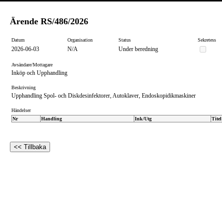
Ärende
RS/486/2026
Datum
Organisation
Status
Sekretess
2026-06-03
N/A
Under beredning
Avsändare/Mottagare
Inköp och Upphandling
Beskrivning
Upphandling Spol- och Diskdesinfektorer, Autoklaver, Endoskopidikmaskiner
Händelser
Nr
Handling
Ink/Utg
Titel