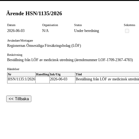
Ärende
HSN/1135/2026
Datum
Organisation
Status
Sekretess
2026-06-03
N/A
Under beredning
Avsändare/Mottagare
Regionernas Ömsesidiga Försäkringsbolag (LÖF)
Beskrivning
Beställning från LÖF av medicinsk utredning (ärendenummer LOF-1709-2367-4783)
Händelser
Nr
Handling
Ink/Utg
Titel
HSN/1135:1/2026
2026-06-03
Beställning från LÖF av medicinsk utred