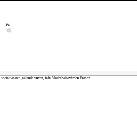
Pul
l socialtjänsten gällande vuxen, från Mödrahälsovården Frösön