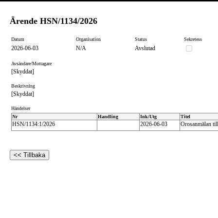
Ärende
HSN/1134/2026
Datum
Organisation
Status
Sekretess
2026-06-03
N/A
Avslutad
Avsändare/Mottagare
[Skyddat]
Beskrivning
[Skyddat]
Händelser
Nr
Handling
Ink/Utg
Titel
HSN/1134:1/2026
2026-06-03
Orosanmälan til