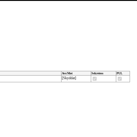
Avs/Mot
Sekretess
PUL
[Skyddat]