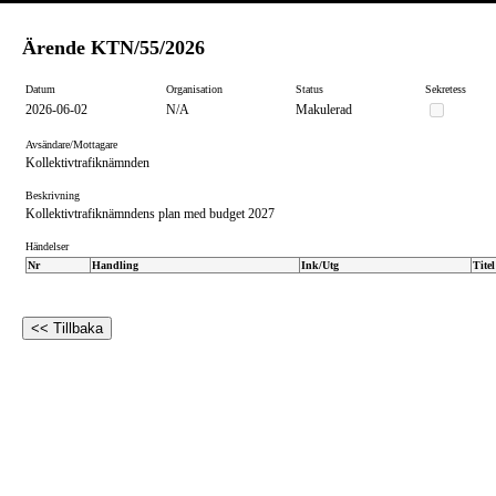
Ärende
KTN/55/2026
Datum
Organisation
Status
Sekretess
2026-06-02
N/A
Makulerad
Avsändare/Mottagare
Kollektivtrafiknämnden
Beskrivning
Kollektivtrafiknämndens plan med budget 2027
Händelser
Nr
Handling
Ink/Utg
Titel