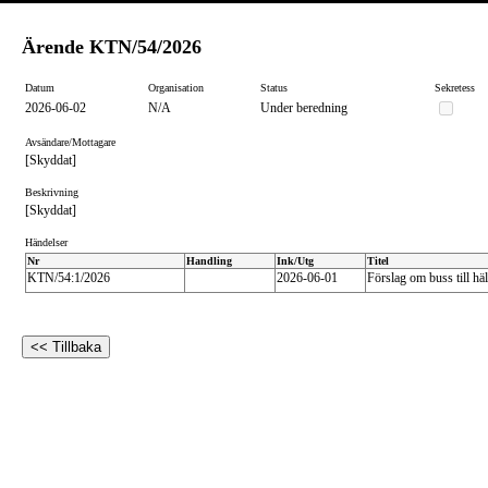
Ärende
KTN/54/2026
Datum
Organisation
Status
Sekretess
2026-06-02
N/A
Under beredning
Avsändare/Mottagare
[Skyddat]
Beskrivning
[Skyddat]
Händelser
Nr
Handling
Ink/Utg
Titel
KTN/54:1/2026
2026-06-01
Förslag om buss till hä