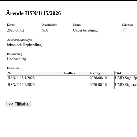
Ärende
HSN/1115/2026
Datum
Organisation
Status
Sekretess
2026-06-02
N/A
Under beredning
Avsändare/Mottagare
Inköp och Upphandling
Beskrivning
Upphandling
Händelser
Nr
Handling
Ink/Utg
Titel
HSN/1115:1/2026
2026-06-10
UMD Sign Upph
HSN/1115:2/2026
2026-06-10
UMD Signerat 