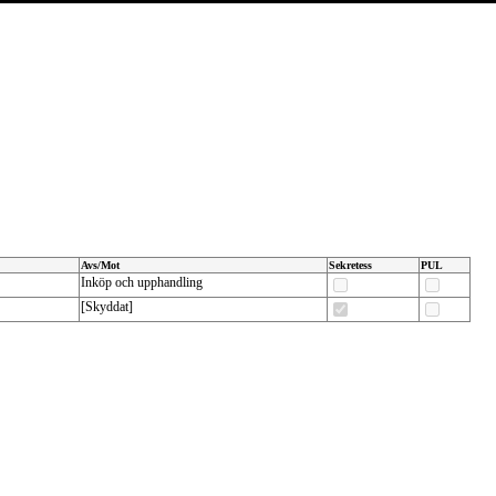
Avs/Mot
Sekretess
PUL
Inköp och upphandling
[Skyddat]