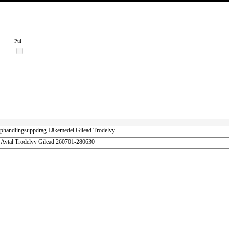
Pul
andlingsuppdrag Läkemedel Gilead Trodelvy
Avtal Trodelvy Gilead 260701-280630