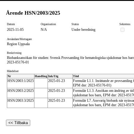
Ärende
HSN/2003/2025
Datum
Organisation
Status
Sekretess
2025-11-05
N/A
Under beredning
Avsändare/Mottagare
Region Uppsala
Beskrivning
Biobanksansökan för studien: Svensk Provsamling för hematologiska sjukdomar hos bar
2023-05176-01
Händelser
Nr
Handling
Ink/Utg
Titel
HSN/2003:1/2025
2025-01-23
Formulär L1.1. Inrättande av provsamling 
EPM dnr: 2023-05176-01)
HSN/2003:2/2025
2025-01-23
Formulär L1.3. Ansökan om ändring av tid
sjukdomar hos barn, EPM dnr: 2023-0517
HSN/2003:3/2025
2025-01-23
Formulär L7. Ansvarig biobank när nyinsam
sjukdomar hos barn, EPM dnr: 2023-0517