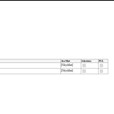
Avs/Mot
Sekretess
PUL
[Skyddat]
[Skyddat]