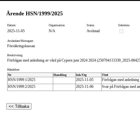
Ärende
HSN/1999/2025
Datum
Organisation
Status
Sekretess
2025-11-05
N/A
Avslutad
Avsändare/Mottagare
Försäkringskassan
Beskrivning
Förfrågan med anledning av vård på Cypern juni 2024 2024 (250704115339_2025-0042
Händelser
Nr
Handling
Ink/Utg
Titel
HSN/1999:1/2025
2025-11-05
Förfrågan med anledning
HSN/1999:2/2025
2025-11-06
Svar på Förfrågan med a