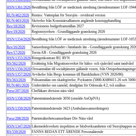
HSN/1361/2026
Beställning från LÖF av medicinsk utredning (ärendenummer LOF-194
RUN/402/2026
Remiss: Vattenplan för Storsjön - reviderad version
RUN/403/2026
Skrivelse från Konstnärsalliansen angående konstupphandling
Rev/18/2026
Revisionens budgetframställan 2027
Rev/19/2026
Regionstyrelsen - Grundläggande granskning 2026
HSN/1354/2026
Beställning från LÖF av medicinsk utredning (ärendenummer LOF-105
Rev/16/2026
Samordningsförbundet i Jämtlands län - Grundläggande granskning 202
Rev/17/2026
Torsta AB - Grundläggande granskning 2026
HSN/1355/2026
Röntgenkontrast RU RVN
RS/562/2026
Ersättning från Migrationsverket för hälso- och sjukvård samt tandvård
HSN/1356/2026
Orosanmälan till socialtjänsten gällande vuxen, från Ortopedmottagning
HSN/1357/2026
Avvikelse från Bergs kommun till Barnkliniken (VSN 2026/86)
RS/563/2026
Polisanmälan om skadegörelse, Psykiatrin (5000-K689411-26 och 500
RUN/401/2026
Underrättelse om samråd, detaljplan för Odensala 4:2, två småhus
Persr/207/2026
Chefläkare division nära vård
HSN/1358/2026
Patientnämndsärende 3050 (område AnOpIVA)
HSN/1359/2026
Patientnämndsärende 3423 (Ambulanssamordningen)
Persr/208/2026
Pateintsäkerhetssamordnare Div Nära vård
HSN/1347/2026
Läkemedelsverkets inspektion av blodverksamheten vid Storsjötappen och
RS/559/2026
FANNS REDAN ETT ÄRENDE Personalärende