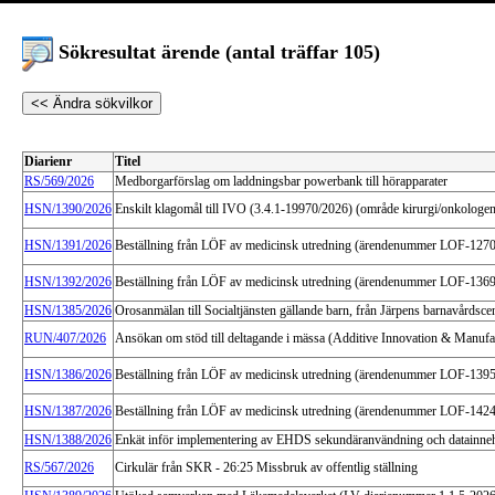
Sökresultat ärende (antal träffar
105
)
Diarienr
Titel
RS/569/2026
Medborgarförslag om laddningsbar powerbank till hörapparater
HSN/1390/2026
Enskilt klagomål till IVO (3.4.1-19970/2026) (område kirurgi/onkologe
HSN/1391/2026
Beställning från LÖF av medicinsk utredning (ärendenummer LOF-127
HSN/1392/2026
Beställning från LÖF av medicinsk utredning (ärendenummer LOF-136
HSN/1385/2026
Orosanmälan till Socialtjänsten gällande barn, från Järpens barnavårdscen
RUN/407/2026
Ansökan om stöd till deltagande i mässa (Additive Innovation & Manuf
HSN/1386/2026
Beställning från LÖF av medicinsk utredning (ärendenummer LOF-139
HSN/1387/2026
Beställning från LÖF av medicinsk utredning (ärendenummer LOF-142
HSN/1388/2026
Enkät inför implementering av EHDS sekundäranvändning och datainne
RS/567/2026
Cirkulär från SKR - 26:25 Missbruk av offentlig ställning