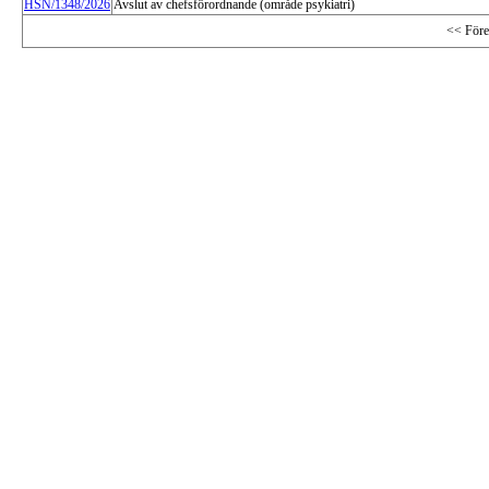
HSN/1348/2026
Avslut av chefsförordnande (område psykiatri)
<< Före