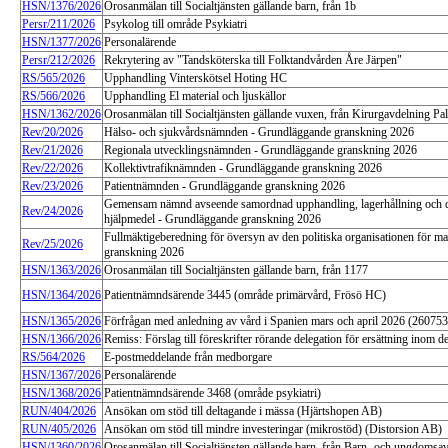
HSN/1376/2026
Orosanmälan till Socialtjänsten gällande barn, från 1b
Persr/211/2026
Psykolog till område Psykiatri
HSN/1377/2026
Personalärende
Persr/212/2026
Rekrytering av "Tandsköterska till Folktandvården Åre Järpen"
RS/565/2026
Upphandling Vinterskötsel Hoting HC
RS/566/2026
Upphandling El material och ljuskällor
HSN/1362/2026
Orosanmälan till Socialtjänsten gällande vuxen, från Kirurgavdelning Pal
Rev/20/2026
Hälso- och sjukvårdsnämnden - Grundläggande granskning 2026
Rev/21/2026
Regionala utvecklingsnämnden - Grundläggande granskning 2026
Rev/22/2026
Kollektivtrafiknämnden - Grundläggande granskning 2026
Rev/23/2026
Patientnämnden - Grundläggande granskning 2026
Gemensam nämnd avseende samordnad upphandling, lagerhållning och di
Rev/24/2026
hjälpmedel - Grundläggande granskning 2026
Fullmäktigeberedning för översyn av den politiska organisationen för 
Rev/25/2026
granskning 2026
HSN/1363/2026
Orosanmälan till Socialtjänsten gällande barn, från 1177
HSN/1364/2026
Patientnämndsärende 3445 (område primärvård, Frösö HC)
HSN/1365/2026
Förfrågan med anledning av vård i Spanien mars och april 2026 (260
HSN/1366/2026
Remiss: Förslag till föreskrifter rörande delegation för ersättning inom de
RS/564/2026
E-postmeddelande från medborgare
HSN/1367/2026
Personalärende
HSN/1368/2026
Patientnämndsärende 3468 (område psykiatri)
RUN/404/2026
Ansökan om stöd till deltagande i mässa (Hjärtshopen AB)
RUN/405/2026
Ansökan om stöd till mindre investeringar (mikrostöd) (Distorsion AB)
HSN/1360/2026
Orosanmälan till Socialtjänsten gällande barn, från Barn- och ungdomsa