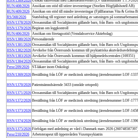
HSN/1389/2026
Utökad samverkan med Läkemedelsverket (LV diarienummer 1.1.5-202
RUN/408/2026
Ansökan om stöd till större investeringar (Storlien Högfjällshotell AB)
RUN/409/2026
Ansökan om stöd till mindre investeringar (Fjällfararnas Vita & Gröna 
RS/568/2026
Statsbidrag till regioner med anledning av satsningen på sommarbemanni
HSN/1378/2026
Orosanmälan till Socialtjänsten gällande barn, från Barn- och ungdomsm
HSN/1379/2026
Begäran om loggkontroll
RUN/406/2026
Ansökan om företagsstöd (Vemdalsservice Aktiebolag)
HSN/1380/2026
Personalärende
HSN/1381/2026
Orosanmälan till Socialtjänsten gällande barn, från Barn och Ungdomspsy
HSN/1382/2026
Avvikelse från Östersunds kommun till psykiatriska akutvårdsavdelnin
HSN/1383/2026
Avvikelse från Östersunds kommun till hjälpmedelscentralen (169351)
HSN/1384/2026
Orosanmälan till Socialtjänsten gällande barn, från Barn- och ungdomsha
Persr/209/2026
ST-läkare inom Onkologi
HSN/1369/2026
Beställning från LÖF av medicinsk utredning (ärendenummer LOF-133
HSN/1370/2026
Patientnämndsärende 3433 (område ortopedi)
HSN/1371/2026
Orosanmälan till Socialtjänsten gällande barn, från Barn och Ungdomsps
HSN/1372/2026
Beställning från LÖF av medicinsk utredning (ärendenummer LOF-177
HSN/1373/2026
Beställning från LÖF av medicinsk utredning (ärendenummer LOF-145
HSN/1374/2026
Beställning från LÖF av medicinsk utredning (ärendenummer LOF-139
HSN/1375/2026
Förfrågan med anledning av vård i Danmark mars 2026 (26074858739
Persr/210/2026
Arbetsterapeut till öppenvården Vuxenpsykiatrin